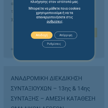
πλοήγησης στον ιστότοπό μας.
απόφαση που αναγνώριζε την κυριότητά
Μπορείτε να μάθετε ποια cookies
του επί ακινήτου λόγω έκτακτης
χρησιμοποιούμε ή να τα
απενεργοποιήσετε στις
χρησικτησίας.
ρυθμίσεις
.
ΠΕΡΙΣΣΌΤΕΡΑ
Αποδοχή
Απόρριψη
Ρυθμίσεις
ΚΑΤΗΓΟΡΑ:
ΤΡΕΧΟΝΤΑ ΘΕΜΑΤΑ ΓΙΑ ΙΔΙΩΤΕΣ
ΑΝΑΔΡΟΜΙΚΗ ΔΙΕΚΔΙΚΗΣΗ
ΣΥΝΤΑΞΙΟΥΧΩΝ – 13ης & 14ης
ΣΥΝΤΑΞΗΣ – ΑΜΕΣΗ ΚΑΤΑΘΕΣΗ