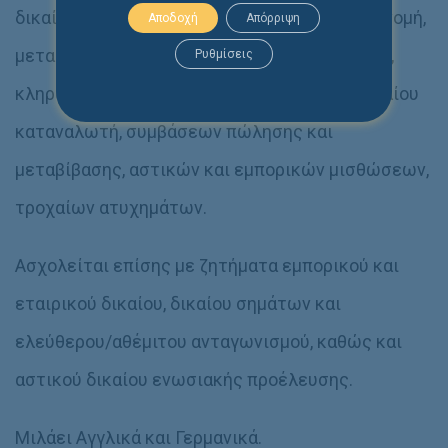
δικαίου ακινήτων (δίκαιο Κτηματολογίου, διανομή,
Αποδοχή
Απόρριψη
μεταβιβάσεις ακινήτων, γειτονικό δίκαιο κ.ά.),
Ρυθμίσεις
κληρονομικού και οικογενειακού δικαίου, δικαίου
καταναλωτή, συμβάσεων πώλησης και
μεταβίβασης, αστικών και εμπορικών μισθώσεων,
τροχαίων ατυχημάτων.
Ασχολείται επίσης με ζητήματα εμπορικού και
εταιρικού δικαίου, δικαίου σημάτων και
ελεύθερου/αθέμιτου ανταγωνισμού, καθώς και
αστικού δικαίου ενωσιακής προέλευσης.
Μιλάει Αγγλικά και Γερμανικά.