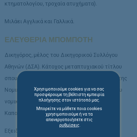
κτηματολογίου, τροχαία ατυχήματα).
Μιλάει Αγγλικά και Γαλλικά.
ΕΛΕΥΘΕΡΙΑ ΜΠΟΜΠΟΤΗ
Δικηγόρος, μέλος του Δικηγορικού Συλλόγου
Αθηνών (ΔΣΑ). Κάτοχος μεταπτυχιακού τίτλου
σπουδών (LLM) στο Αστικό Δίκαιο (Civil Law) της
Νομικής Σχολής Αθηνών του ΕΚΠΑ και πτυχίου
Χρησιμοποιούμε cookies για να σας
προσφέρουμε τη βέλτιστη εμπειρία
πλοήγησης στον ιστότοπό μας.
νομικής σχολής (LLB) από το Εθνικό και
Μπορείτε να μάθετε ποια cookies
Καποδιστριακό Πανεπιστήμιο Αθηνών.
χρησιμοποιούμε ή να τα
απενεργοποιήσετε στις
ρυθμίσεις
.
Εξειδικεύεται και ασχολείται με υποθέσεις