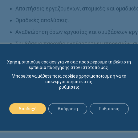
Απαιτήσεις εργαζομένων, ατομικές και ομαδικές
Ομαδικές απολύσεις.
Αναθεώρηση όρων εργασίας και συμβάσεων εργα
Συμβάσεις παροχής ανεξαρτήτων υπηρεσιών, συ
Αντιμετώπιση εργασιακών θεμάτων σε μεταβιβ
Χρησιμοποιούμε cookies για να σας προσφέρουμε τη βέλτιστη
Αποζημίωση υπαλλήλων και στελεχών.
εμπειρία πλοήγησης στον ιστότοπό μας.
Μπορείτε να μάθετε ποια cookies χρησιμοποιούμε ή να τα
Δυσμενείς μεταβολές συνθηκών εργασίας.
απενεργοποιήσετε στις
ρυθμίσεις
.
Καταγγελία συμβάσεων εργασίας και καταβολή
Εργατικά Ατυχήματα.
Αποδοχή
Απόρριψη
Ρυθμίσεις
Δικαστική εκπροσώπηση σε εργατικές διαφορέ
Εκπροσώπηση σε διαδικασίες διαμεσολάβησης κα