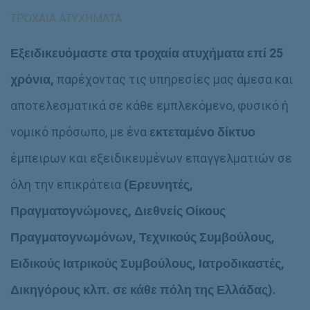
Κ
ν
ΤΡΟΧΑΊΑ AΤΥΧΉΜΑΤΑ
ι
υ
ν
μ
η
ο
Εξειδικευόμαστε στα τροχαία
ατυχήματα
επί
25
τ
Ο
ό
ν
χρόνια,
παρέχοντας τις υπηρεσίες μας άμεσα και
/
ο
σ
μ
αποτελεσματικά σε κάθε εμπλεκόμενο, φυσικό ή
τ
/
α
ν
νομικό πρόσωπο, με ένα
εκτεταμένο δίκτυο
θ
υ
ε
μ
έμπειρων και εξειδικευμένων επαγγελματιών σε
ρ
ο
ό
όλη την επικράτεια
(Ερευνητές,
Πραγματογνώμονες, Διεθνείς Οίκους
Πραγματογνωμόνων, Τεχνικούς Συμβούλους,
Ειδικούς Ιατρικούς Συμβούλους, Ιατροδικαστές,
Δικηγόρους κλπ. σε κάθε πόλη της Ελλάδας).