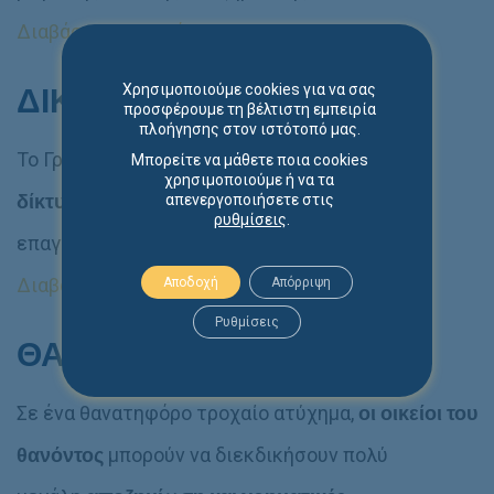
Διαβάστε περισσότερα…
Χρησιμοποιούμε cookies για να σας
ΔΙΚΤΥΟ ΣΥΝΕΡΓΑΤΩΝ
προσφέρουμε τη βέλτιστη εμπειρία
πλοήγησης στον ιστότοπό μας.
Το Γραφείο μας συνεργάζεται με
εκτεταμένο
Μπορείτε να μάθετε ποια cookies
χρησιμοποιούμε ή να τα
δίκτυο έμπειρων
και
εξειδικευμένων
απενεργοποιήσετε στις
ρυθμίσεις
.
επαγγελματιών:
Διαβάστε περισσότερα…
Αποδοχή
Απόρριψη
Ρυθμίσεις
ΘΑΝΑΤΗΦΟΡΟ ΤΡΟΧΑΙΟ
Σε ένα θανατηφόρο τροχαίο ατύχημα,
οι οικείοι του
θανόντος
μπορούν να διεκδικήσουν πολύ