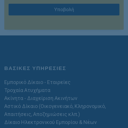
α
m
ι
P
θ
a
ν
Υποβολή
R
ε
i
η
*
ρ
l
τ
ό
ό
*
/
σ
τ
α
θ
ε
ρ
ό
ΒΑΣΙΚΕΣ ΥΠΗΡΕΣΙΕΣ
Εμπορικό Δίκαιο - Εταιρείες
Τροχαία Ατυχήματα
Ακίνητα - Διαχείριση Ακινήτων
Αστικό Δίκαιο (Οικογενειακό, Κληρονομικό,
Απαιτήσεις, Αποζημιώσεις κλπ.)
Δίκαιο Ηλεκτρονικού Εμπορίου & Νέων