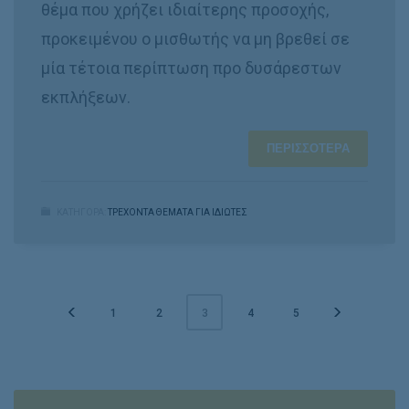
θέμα που χρήζει ιδιαίτερης προσοχής,
προκειμένου ο μισθωτής να μη βρεθεί σε
μία τέτοια περίπτωση προ δυσάρεστων
εκπλήξεων.
ΠΕΡΙΣΣΌΤΕΡΑ
ΚΑΤΗΓΟΡΑ:
ΤΡΕΧΟΝΤΑ ΘΕΜΑΤΑ ΓΙΑ ΙΔΙΩΤΕΣ
1
2
4
5
3