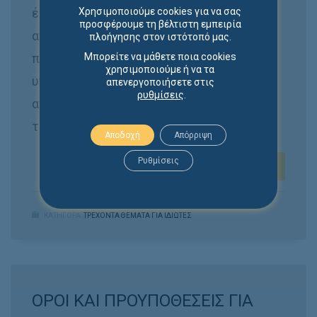
έκανε δεκτή την αγωγή των γονέων
Χρησιμοποιούμε cookies για να σας
προσφέρουμε τη βέλτιστη εμπειρία
ανήλικης, η οποία τραυματίστηκε σε
πλοήγησης στον ιστότοπό μας.
παιδική χαρά και δέχθηκε ότι υπάρχει
Μπορείτε να μάθετε ποια cookies
χρησιμοποιούμε ή να τα
υποχρέωση του οικείου Δήμου προς
απενεργοποιήσετε στις
ρυθμίσεις
.
αποζημίωση των γονέων ως ασκούντων
την γονική μέριμνα του ανηλίκου.
Αποδοχή
Απόρριψη
Ρυθμίσεις
ΠΕΡΙΣΣΌΤΕΡΑ
ΚΑΤΗΓΟΡΑ:
ΤΡΕΧΟΝΤΑ ΘΕΜΑΤΑ ΓΙΑ ΙΔΙΩΤΕΣ
ΟΡΟΙ ΚΑΙ ΠΡΟΥΠΟΘΕΣΕΙΣ ΓΙΑ