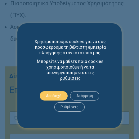
Πιστοποιητικά Υποδείγματος Χρησιμότητας
(ΠΥΧ).
Άσκηση αγωγών για άρση προσβολής
δικαιωμάτων βιομηχανικής ιδιοκτησίας.
Χρησιμοποιούμε cookies για να σας
προσφέρουμε τη βέλτιστη εμπειρία
πλοήγησης στον ιστότοπό μας.
Μπορείτε να μάθετε ποια cookies
χρησιμοποιούμε ή να τα
απενεργοποιήσετε στις
Δίπλα σας αποτελεσματικά & με συνέπεια
ρυθμίσεις
.
Επικοινωνήστε μαζί μας
Αποδοχή
Απόρριψη
Ρυθμίσεις
E
Ο
m
ν
a
ο
i
First
Last
μ
l
E
/