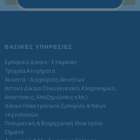
*
ν
η
τ
ό
/
σ
τ
α
ΒΑΣΙΚΕΣ ΥΠΗΡΕΣΙΕΣ
θ
ε
Εμπορικό Δίκαιο - Εταιρείες
ρ
ό
Τροχαία Ατυχήματα
Ακίνητα - Διαχείριση Ακινήτων
Αστικό Δίκαιο (Οικογενειακό, Κληρονομικό,
Απαιτήσεις, Αποζημιώσεις κλπ.)
Δίκαιο Ηλεκτρονικού Εμπορίου & Νέων
τεχνολογιών
Πνευματική & Βιομηχανική Ιδιοκτησία -
Σήματα