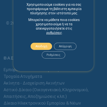
Χρησιμοποιούμε cookies για να σας
προσφέρουμε τη βέλτιστη εμπειρία
πλοήγησης στον ιστότοπό μας.
Μπορείτε να μάθετε ποια cookies
© 2024 - spiliopouloslaw.com
χρησιμοποιούμε ή να τα
απενεργοποιήσετε στις
ρυθμίσεις
.
Αποδοχή
Απόρριψη
Ρυθμίσεις
ΒΑΣΙΚΕΣ ΥΠΗΡΕΣΙΕΣ
Εμπορικό Δίκαιο - Εταιρείες
Τροχαία Ατυχήματα
Ακίνητα - Διαχείριση Ακινήτων
Αστικό Δίκαιο (Οικογενειακό, Κληρονομικό,
Απαιτήσεις, Αποζημιώσεις κλπ.)
Δίκαιο Ηλεκτρονικού Εμπορίου & Νέων