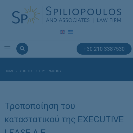
+30 210 3387530
HOME
ΥΠΟΘΈΣΕΙΣ ΤΟΥ ΓΡΑΦΕΊΟΥ
TΡΟΠΟΠΟΊΗΣΗ ΤΟΥ ΚΑΤΑΣΤΑΤΙΚΟΎ ΤΗΣ EXECUTIVE LEASE Α.Ε.
Tροποποίηση του
καταστατικού της EXECUTIVE
LEASE Α.Ε.