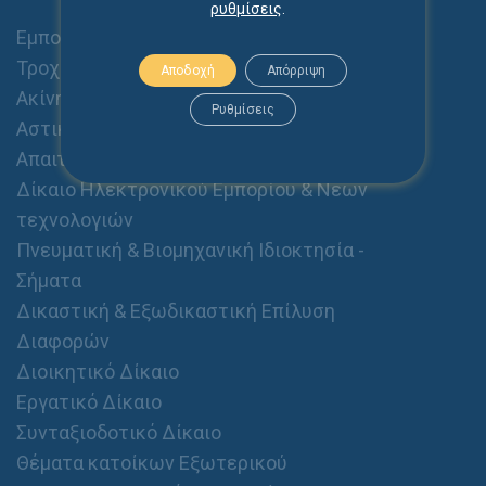
ρυθμίσεις
.
Εμπορικό Δίκαιο - Εταιρείες
Τροχαία Ατυχήματα
Αποδοχή
Απόρριψη
Ακίνητα - Διαχείριση Ακινήτων
Ρυθμίσεις
Αστικό Δίκαιο (Οικογενειακό, Κληρονομικό,
Απαιτήσεις, Αποζημιώσεις κλπ.)
Δίκαιο Ηλεκτρονικού Εμπορίου & Νέων
τεχνολογιών
Πνευματική & Βιομηχανική Ιδιοκτησία -
Σήματα
Δικαστική & Εξωδικαστική Επίλυση
Διαφορών
Διοικητικό Δίκαιο
Εργατικό Δίκαιο
Συνταξιοδοτικό Δίκαιο
Θέματα κατοίκων Εξωτερικού