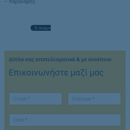
– παραλαβής.
Δίπλα σας αποτελεσματικά & με συνέπεια
Επικοινωνήστε μαζί μας
Ο
ν
ο
First
Last
μ
E
/
m
ν
a
υ