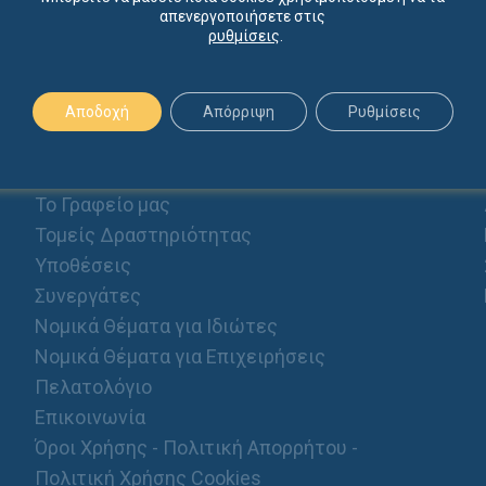
απενεργοποιήσετε στις
ρυθμίσεις
.
Αποδοχή
Απόρριψη
Ρυθμίσεις
ΠΡΟΦΙΛ
Αρχική
Το Γραφείο μας
Τομείς Δραστηριότητας
Υποθέσεις
Συνεργάτες
Νομικά Θέματα για Ιδιώτες
Νομικά Θέματα για Επιχειρήσεις
Πελατολόγιο
Επικοινωνία
Όροι Χρήσης - Πολιτική Απορρήτου -
Πολιτική Χρήσης Cookies