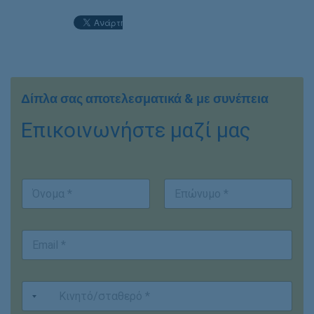
Δίπλα σας αποτελεσματικά & με συνέπεια
Επικοινωνήστε μαζί μας
Ο
ν
ο
First
Last
μ
E
/
m
ν
a
υ
i
μ
Κ
l
ο
ι
*
*
ν