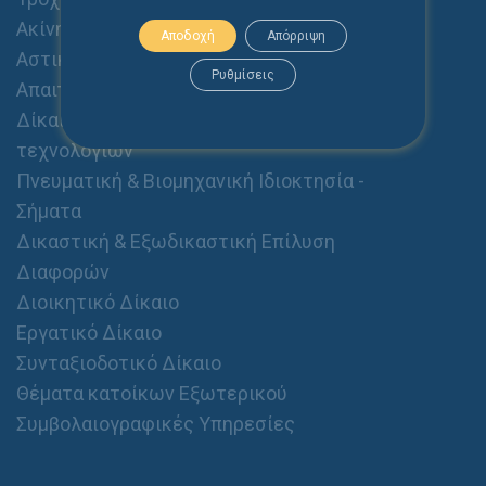
Ακίνητα - Διαχείριση Ακινήτων
Αποδοχή
Απόρριψη
Αστικό Δίκαιο (Οικογενειακό, Κληρονομικό,
Ρυθμίσεις
Απαιτήσεις, Αποζημιώσεις κλπ.)
Δίκαιο Ηλεκτρονικού Εμπορίου & Νέων
τεχνολογιών
Πνευματική & Βιομηχανική Ιδιοκτησία -
Σήματα
Δικαστική & Εξωδικαστική Επίλυση
Διαφορών
Διοικητικό Δίκαιο
Εργατικό Δίκαιο
Συνταξιοδοτικό Δίκαιο
Θέματα κατοίκων Εξωτερικού
Συμβολαιογραφικές Υπηρεσίες