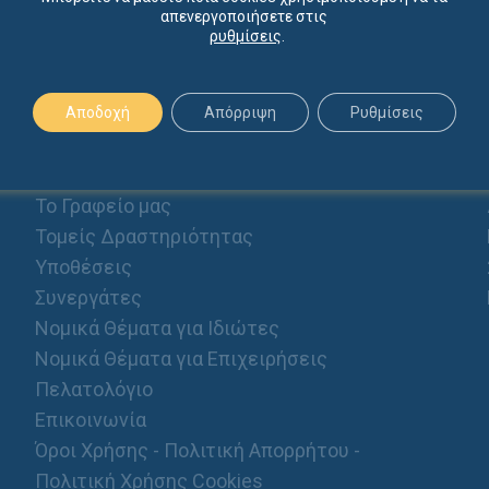
απενεργοποιήσετε στις
ρυθμίσεις
.
Αποδοχή
Απόρριψη
Ρυθμίσεις
ΠΡΟΦΙΛ
Αρχική
Το Γραφείο μας
Τομείς Δραστηριότητας
Υποθέσεις
Συνεργάτες
Νομικά Θέματα για Ιδιώτες
Νομικά Θέματα για Επιχειρήσεις
Πελατολόγιο
Επικοινωνία
Όροι Χρήσης - Πολιτική Απορρήτου -
Πολιτική Χρήσης Cookies