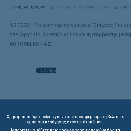
BY
SPILIOPOULOSLAW
/
ΔΕΥΤΈΡΑ, 04 ΣΕΠΤΕΜΒΡΊΟΥ 2000
/
PUBLIS
4.9.2000 – Το Δικηγορικό γραφείο “Σπήλιος Σπηλι
επεξεργασία, σύνταξη και σύναψη
σύμβασης μετα
AUTOSELECT
ΑΕ.
Χρησιμοποιούμε cookies για να σας προσφέρουμε τη βέλτιστη
εμπειρία πλοήγησης στον ιστότοπό μας.
Μπορείτε να μάθετε ποια cookies χρησιμοποιούμε ή να τα