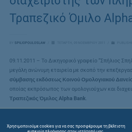
διαχειριστής των πλ
Τραπεζικό Όμιλο Alpha
BY
SPILIOPOULOSLAW
/
ΤΕΤΆΡΤΗ, 09 ΝΟΕΜΒΡΊΟΥ 2011
/
PUBLISH
09.11.2011 – Το Δικηγορικό γραφείο “Σπήλιος Σπη
μεγάλη ανώνυμη εταιρεία με σκοπό την επεξεργασ
σύμβασης εκδόσεως
Κοινού Ομολογιακού Δανεί
οποίας εκπρόσωπος των ομολογιούχων και διαχ
Τραπεζικός Όμιλος
Alpha Bank
.
Χρησιμοποιούμε cookies για να σας προσφέρουμε τη βέλτιστη
εμπειρία πλοήγησης στον ιστότοπό μας.