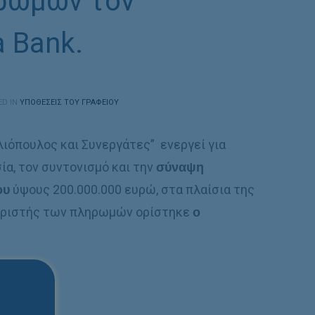
ηρωμών τον
 Bank.
ED IN
ΥΠΟΘΈΣΕΙΣ ΤΟΥ ΓΡΑΦΕΊΟΥ
λιόπουλος και Συνεργάτες” ενεργεί για
ία, τον συντονισμό και την
σύναψη
ου
ύψους 200.000.000 ευρώ, στα πλαίσια της
ειριστής των πληρωμών ορίστηκε
ο