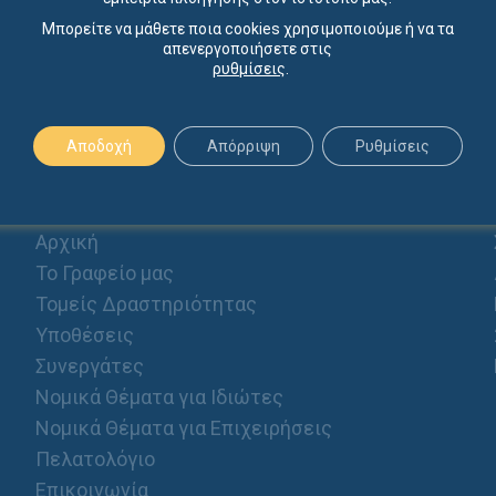
Μπορείτε να μάθετε ποια cookies χρησιμοποιούμε ή να τα
απενεργοποιήσετε στις
ρυθμίσεις
.
Αποδοχή
Απόρριψη
Ρυθμίσεις
ΠΡΟΦΙΛ
Αρχική
Το Γραφείο μας
Τομείς Δραστηριότητας
Υποθέσεις
Συνεργάτες
Νομικά Θέματα για Ιδιώτες
Νομικά Θέματα για Επιχειρήσεις
Πελατολόγιο
Επικοινωνία