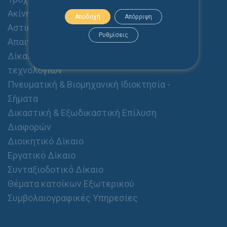
Ακίνητα - Διαχείριση Ακινήτων
Αποδοχή
Απόρριψη
Αστικό Δίκαιο (Οικογενειακό, Κληρονομικό,
Ρυθμίσεις
Απαιτήσεις, Αποζημιώσεις κλπ.)
Δίκαιο Ηλεκτρονικού Εμπορίου & Νέων
τεχνολογιών
Πνευματική & Βιομηχανική Ιδιοκτησία -
Σήματα
Δικαστική & Εξωδικαστική Επίλυση
Διαφορών
Διοικητικό Δίκαιο
Εργατικό Δίκαιο
Συνταξιοδοτικό Δίκαιο
Θέματα κατοίκων Εξωτερικού
Συμβολαιογραφικές Υπηρεσίες