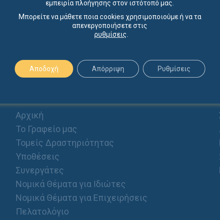
εμπειρία πλοήγησης στον ιστότοπό μας.
Μπορείτε να μάθετε ποια cookies χρησιμοποιούμε ή να τα
απενεργοποιήσετε στις
ρυθμίσεις
.
Αποδοχή
Απόρριψη
Ρυθμίσεις
ΠΡΟΦΙΛ
Αρχική
Το Γραφείο μας
Τομείς Δραστηριότητας
Υποθέσεις
Συνεργάτες
Νομικά Θέματα για Ιδιώτες
Νομικά Θέματα για Επιχειρήσεις
Πελατολόγιο