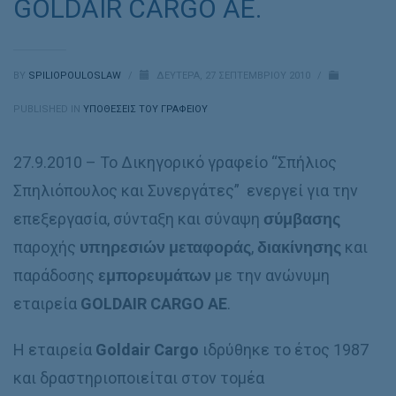
GOLDAIR CARGO AE.
BY
SPILIOPOULOSLAW
/
ΔΕΥΤΈΡΑ, 27 ΣΕΠΤΕΜΒΡΊΟΥ 2010
/
PUBLISHED IN
ΥΠΟΘΈΣΕΙΣ ΤΟΥ ΓΡΑΦΕΊΟΥ
27.9.2010 – Το Δικηγορικό γραφείο “Σπήλιος
Σπηλιόπουλος και Συνεργάτες” ενεργεί για την
επεξεργασία, σύνταξη και σύναψη
σύμβασης
παροχής
υπηρεσιών μεταφοράς
,
διακίνησης
και
παράδοσης
εμπορευμάτων
με την ανώνυμη
εταιρεία
GOLDAIR CARGO AE
.
Η εταιρεία
Goldair
C
argo
ιδρύθηκε το έτος 1987
και δραστηριοποιείται στον τομέα