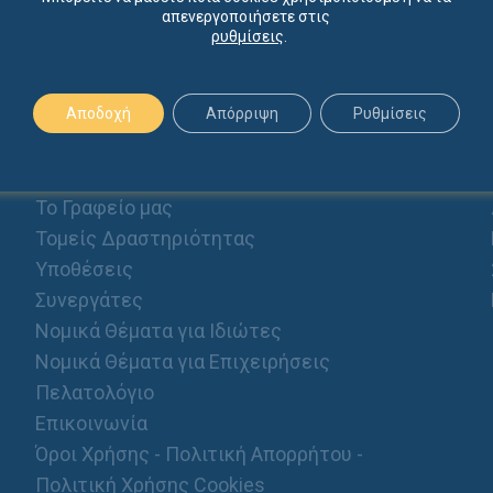
απενεργοποιήσετε στις
ρυθμίσεις
.
Αποδοχή
Απόρριψη
Ρυθμίσεις
ΠΡΟΦΙΛ
Αρχική
Το Γραφείο μας
Τομείς Δραστηριότητας
Υποθέσεις
Συνεργάτες
Νομικά Θέματα για Ιδιώτες
Νομικά Θέματα για Επιχειρήσεις
Πελατολόγιο
Επικοινωνία
Όροι Χρήσης - Πολιτική Απορρήτου -
Πολιτική Χρήσης Cookies