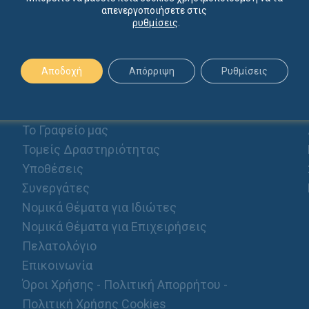
απενεργοποιήσετε στις
ρυθμίσεις
.
Αποδοχή
Απόρριψη
Ρυθμίσεις
ΠΡΟΦΙΛ
Αρχική
Το Γραφείο μας
Τομείς Δραστηριότητας
Υποθέσεις
Συνεργάτες
Νομικά Θέματα για Ιδιώτες
Νομικά Θέματα για Επιχειρήσεις
Πελατολόγιο
Επικοινωνία
Όροι Χρήσης - Πολιτική Απορρήτου -
Πολιτική Χρήσης Cookies