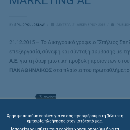
MARKETING AE
BY
SPILIOPOULOSLAW
/
ΔΕΥΤΈΡΑ, 21 ΔΕΚΕΜΒΡΊΟΥ 2015
/
PUBLISH
21.12.2015 – Το Δικηγορικό γραφείο “Σπήλιος Σπη
επεξεργασία, σύναψη και σύνταξη σύμβασης με τ
A.E.
για τη διαφημιστική προβολή προϊόντων στο
ΠΑΝΑΘΗΝΑΪΚΟΣ
στα πλαίσια του πρωταθλήμ
Χρησιμοποιούμε cookies για να σας προσφέρουμε τη βέλτιστη
εμπειρία πλοήγησης στον ιστότοπό μας.
Μπορείτε να μάθετε ποια cookies χρησιμοποιούμε ή να τα