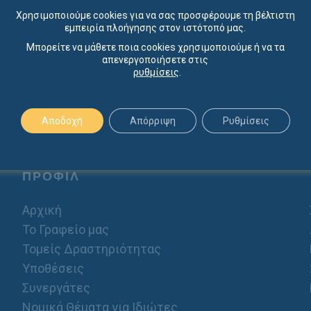
Χρησιμοποιούμε cookies για να σας προσφέρουμε τη βέλτιστη
εμπειρία πλοήγησης στον ιστότοπό μας.
Μπορείτε να μάθετε ποια cookies χρησιμοποιούμε ή να τα
απενεργοποιήσετε στις
ρυθμίσεις
.
Αποδοχή
Απόρριψη
Ρυθμίσεις
ΠΡΟΦΙΛ
Αρχική
Το Γραφείο μας
Τομείς Δραστηριότητας
Υποθέσεις
Συνεργάτες
Νομικά Θέματα για Ιδιώτες