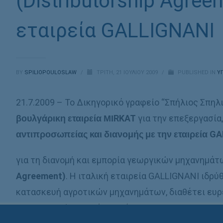
(Distributorship Agree
εταιρεία GALLIGNANI
BY
SPILIOPOULOSLAW
/
ΤΡΊΤΗ, 21 ΙΟΥΛΊΟΥ 2009
/
PUBLISHED IN
Υ
21.7.2009 – Το Δικηγορικό γραφείο “Σπήλιος Σπηλ
βουλγάρικη εταιρεία ΜΙRKAT
για την επεξεργασία
αντιπροσωπείας και διανομής με την εταιρεία G
για τη διανομή και εμπορία γεωργικών μηχανημά
Agreement)
. Η ιταλική εταιρεία GALLIGNANI ιδρύ
κατασκευή αγροτικών μηχανημάτων, διαθέτει ευρε
της σε 70 χώρες ανά τον κόσμο.