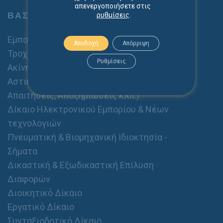
α
απενεργοποιήσετε στις
θ
ΒΑΣΙΚΕΣ ΥΠΗΡΕΣΙΕΣ
ρυθμίσεις
.
ε
ρ
ό
Εμπορικό Δίκαιο - Εταιρείες
Αποδοχή
Απόρριψη
Θ
Τροχαία Ατυχήματα
έ
Ρυθμίσεις
Ακίνητα - Διαχείριση Ακινήτων
μ
α
Αστικό Δίκαιο (Οικογενειακό, Κληρονομικό,
Απαιτήσεις, Αποζημιώσεις κλπ.)
Δίκαιο Ηλεκτρονικού Εμπορίου & Νέων
τεχνολογιών
Πνευματική & Βιομηχανική Ιδιοκτησία -
Σήματα
Δικαστική & Εξωδικαστική Επίλυση
Διαφορών
Διοικητικό Δίκαιο
Εργατικό Δίκαιο
Συνταξιοδοτικό Δίκαιο