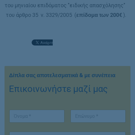
του μηνιαίου επιδόματος "ειδικής απασχόλησης"
του άρθρο 35 ν. 3329/2005 (
επίδομα των 200€
).
Δίπλα σας αποτελεσματικά & με συνέπεια
Επικοινωνήστε μαζί μας
Ο
ν
ο
First
Last
μ
E