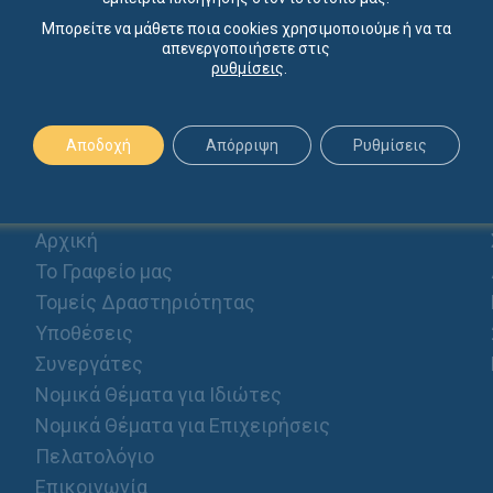
Μπορείτε να μάθετε ποια cookies χρησιμοποιούμε ή να τα
απενεργοποιήσετε στις
ρυθμίσεις
.
Αποδοχή
Απόρριψη
Ρυθμίσεις
ΠΡΟΦΙΛ
Αρχική
Το Γραφείο μας
Τομείς Δραστηριότητας
Υποθέσεις
Συνεργάτες
Νομικά Θέματα για Ιδιώτες
Νομικά Θέματα για Επιχειρήσεις
Πελατολόγιο
Επικοινωνία