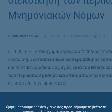
διεκδίκηση των περι
Μνημονιακών Νόμων
BY
SPILIOPOULOSLAW
/
ΠΈΜΠΤΗ, 03 ΝΟΕΜΒΡΊΟΥ 2016
/
PUBLISHE
3.11.2016 – Το Δικηγορικό γραφείο “Σπήλιος Σπη
λογαριασμό
εκπαιδευτικών δευτεροβάθμιας εκπα
και σύνταξη ομαδικών αγωγών
κατά του Ελληνικο
των περικοπών μισθών και επιδομάτων των εκπ
(Ν. 4051/2012, Ν. 4093/2012).
Χρησιμοποιούμε cookies για να σας προσφέρουμε τη βέλτιστη
εμπειρία πλοήγησης στον ιστότοπό μας.