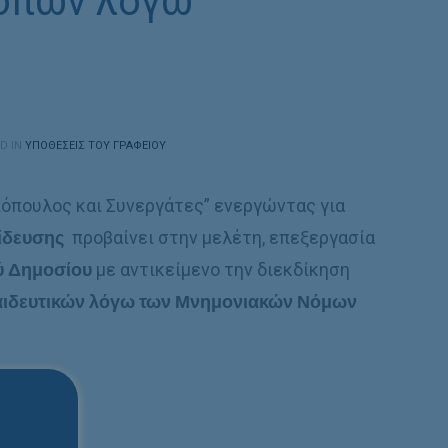
κοπών λόγω
D IN
ΥΠΟΘΈΣΕΙΣ ΤΟΥ ΓΡΑΦΕΊΟΥ
λιόπουλος και Συνεργάτες” ενεργώντας για
ίδευσης
προβαίνει στην μελέτη, επεξεργασία
ύ Δημοσίου
με αντικείμενο την διεκδίκηση
αιδευτικών λόγω των Μνημονιακών Νόμων