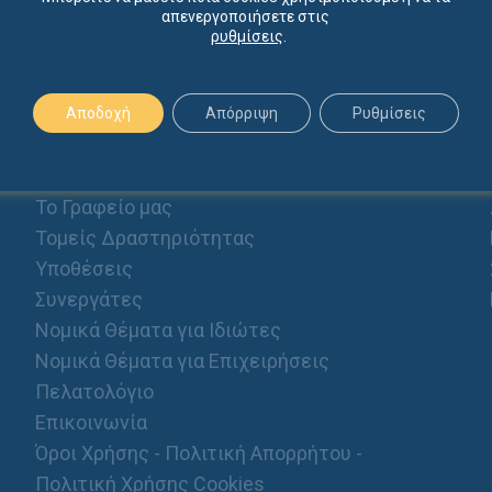
απενεργοποιήσετε στις
ρυθμίσεις
.
Αποδοχή
Απόρριψη
Ρυθμίσεις
ΠΡΟΦΙΛ
Αρχική
Το Γραφείο μας
Τομείς Δραστηριότητας
Υποθέσεις
Συνεργάτες
Νομικά Θέματα για Ιδιώτες
Νομικά Θέματα για Επιχειρήσεις
Πελατολόγιο
Επικοινωνία
Όροι Χρήσης - Πολιτική Απορρήτου -
Πολιτική Χρήσης Cookies