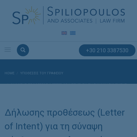
+30 210 3387530
HOME
ΥΠΟΘΈΣΕΙΣ ΤΟΥ ΓΡΑΦΕΊΟΥ
ΔΉΛΩΣΗΣ ΠΡΟΘΈΣΕΩΣ (LETTER OF INTENT) ΓΙΑ ΤΗ ΣΎΝΑΨΗ ΣΎΜΒΑΣΗΣ
ΑΠΟΚΛΕΙΣΤΙΚΉΣ ΣΥΝΕΡΓΑΣΊΑΣ ΜΕ ΤΗΝ ΕΤΑΙΡΕΊΑ HITACHI.
Δήλωσης προθέσεως (Letter
of Intent) για τη σύναψη