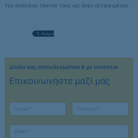
του ανήλικου τέκνου τους ως άνευ αντικειμένου.
Δίπλα σας αποτελεσματικά & με συνέπεια
Επικοινωνήστε μαζί μας
Κ
*
Ο
ι
*
ν
ν
*
ο
η
First
Last
μ
τ
E
/
ό
m
ν
/