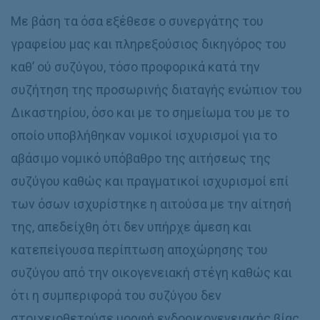
Με βάση τα όσα εξέθεσε ο συνεργάτης του
γραφείου μας και πληρεξούσιος δικηγόρος του
καθ’ ού συζύγου, τόσο προφορικά κατά την
συζήτηση της προσωρινής διαταγής ενώπιον του
Δικαστηρίου, όσο και με το σημείωμα του με το
οποίο υποβλήθηκαν νομικοί ισχυρισμοί για το
αβάσιμο νομικό υπόβαθρο της αιτήσεως της
συζύγου καθώς και πραγματικοί ισχυρισμοί επί
των όσων ισχυρίστηκε η αιτούσα με την αίτησή
της, απεδείχθη ότι δεν υπήρχε άμεση και
κατεπείγουσα περίπτωση αποχώρησης του
συζύγου από την οικογενειακή στέγη καθώς και
ότι η συμπεριφορά του συζύγου δεν
στοιχειοθετούσε μορφή ενδοοικογενειακής βίας,