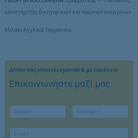
ΓΕΩΡΓΙΑ ΚΑΤΣΑΡΕΛΗ:
Γραμματέας – Υπεύθυνος
υποστήριξης δικηγορικών και νομικών ενεργειών.
Μιλάει Αγγλικά, Γερμανικά
Δίπλα σας αποτελεσματικά & με συνέπεια
Επικοινωνήστε μαζί μας
Ο
ν
ο
First
Last
μ
Ο
*
E
/
ν
Ο
m
ν
ο
ν