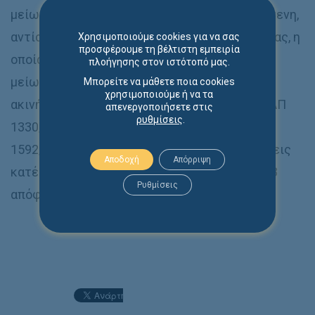
μείωση της αξίας του ακινήτου και η παρεπόμενη,
αντίστοιχη μεταβολή της μισθωτικής του αξίας, η
Χρησιμοποιούμε cookies για να σας
προσφέρουμε τη βέλτιστη εμπειρία
οποία μπορεί να οφείλεται π.χ. στην αύξηση ή
πλοήγησης στον ιστότοπό μας.
μείωση της ζήτησης για μίσθωση ανάλογων
Μπορείτε να μάθετε ποια cookies
χρησιμοποιούμε ή να τα
ακινήτων, η αύξηση του κόστους ζωής κλπ ((ΑΠ
απενεργοποιήσετε στις
ρυθμίσεις
.
1330/2020, ΑΠ 928/2020, ΑΠ 844/2018, ΑΠ
1592/2014, ΑΠ 998/2014). Στις ανωτέρω κρίσεις
Αποδοχή
Απόρριψη
κατέληξε και η πρόσφατη υπ’ αριθμόν 24/2023
Ρυθμίσεις
απόφαση του Αρείου Πάγου.