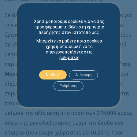
Σε άλλη περίπτωση, το δικαστήριο στηρίχθηκε για
Χρησιμοποιούμε cookies για να σας
την κρίση του περί της αξίας της εταιρείας και
προσφέρουμε τη βέλτιστη εμπειρία
πλοήγησης στον ιστότοπό μας.
άρα και της συμμετοχής του εξερχόμενου εταίρου
Μπορείτε να μάθετε ποια cookies
σε ιδιωτικό συμφωνητικό που είχε καταρτισθεί
χρησιμοποιούμε ή να τα
απενεργοποιήσετε στις
μεταξύ των συνεταίρων. Πράγματι, στην
ρυθμίσεις
.
περίπτωση της απόφασης υπ’ αριθμ.
570/2017 του
Μονομελούς Εφετείου Θεσσαλονίκης
, οι εταίροι
Αποδοχή
Απόρριψη
είχαν συμφωνήσει με το από 3.8.2009 ιδιωτικό
Ρυθμίσεις
συμφωνητικό ότι η αξία της εταιρείας ανερχόταν
στο ποσό των 800.000 ευρώ. Το δικαστήριο
μείωσε την αξία αυτή στο ποσό των 375.000 ευρώ,
λόγω της μεσολαβήσασας, μέχρι την έξοδο του
εταίρου (που έλαβε χώρα στις 25.10.2013, ήτοι