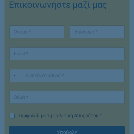
Επικοινωνήστε μαζί μας
Ο
ν
ο
First
Last
μ
E
/
m
ν
a
υ
i
μ
Κ
l
ο
ι
*
*
ν
η
Θ
G
Θ
τ
έ
D
έ
ό
μ
P
μ
/
α
R
α
σ
E
Κ
G
Συμφωνώ με τη Πολιτική Απορρήτου
*
*
τ
m
ι
D
α
a
ν
P
θ
i
η
Υποβολή
R