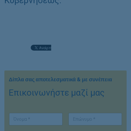
Κυβερνήσεως.
Δίπλα σας αποτελεσματικά & με συνέπεια
Επικοινωνήστε μαζί μας
E
Ο
m
ν
a
ο
i
First
Last