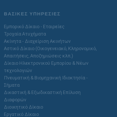
τ
α
θ
ΒΑΣΙΚΕΣ ΥΠΗΡΕΣΙΕΣ
ε
ρ
ό
Εμπορικό Δίκαιο - Εταιρείες
Ο
Τροχαία Ατυχήματα
ν
Ακίνητα - Διαχείριση Ακινήτων
ο
μ
Αστικό Δίκαιο (Οικογενειακό, Κληρονομικό,
/
Απαιτήσεις, Αποζημιώσεις κλπ.)
ν
υ
Δίκαιο Ηλεκτρονικού Εμπορίου & Νέων
μ
τεχνολογιών
ο
Πνευματική & Βιομηχανική Ιδιοκτησία -
Σήματα
Δικαστική & Εξωδικαστική Επίλυση
Διαφορών
Διοικητικό Δίκαιο
Εργατικό Δίκαιο