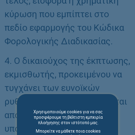
τέλος, εισφορά ή χρηματική
κύρωση που εμπίπτει στο
πεδίο εφαρμογής του Κώδικα
Φορολογικής Διαδικασίας.
4. Ο δικαιούχος της έκπτωσης,
εκμισθωτής, προκειμένου να
τυγχάνει των ευνοϊκών
ρυθμίσεων που προβλέπονται
Χρησιμοποιούμε cookies για να σας
από τις κείμενες διατάξεις,
προσφέρουμε τη βέλτιστη εμπειρία
πλοήγησης στον ιστότοπό μας.
υποβάλλει με τη χρήση
Μπορείτε να μάθετε ποια cookies