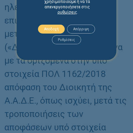
χρησιμοποιούμε ή να τα
ηλεκτρονικής μεθόδου
απενεργοποιήσετε στις
ρυθμίσεις
.
επικοινωνίας δήλωση περί
Αποδοχή
Απόρριψη
μεταβολής του μισθώματος
Ρυθμίσεις
(«Δήλωση COVID»), σύμφωνα
με τα οριζόμενα στην υπό
στοιχεία ΠΟΛ 1162/2018
απόφαση του Διοικητή της
Α.Α.Δ.Ε., όπως ισχύει, μετά τις
τροποποιήσεις των
αποφάσεων υπό στοιχεία