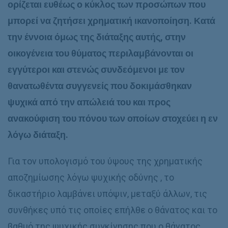
ορίζεται ευθέως ο κύκλος των προσώπων που
μπορεί να ζητήσει χρηματική ικανοποίηση. Κατά
την έννοια όμως της διάταξης αυτής, στην
οικογένεια του θύματος περιλαμβάνονται οι
εγγύτεροι και στενώς συνδεόμενοι με τον
θανατωθέντα συγγενείς που δοκιμάσθηκαν
ψυχικά από την απώλειά του και προς
ανακούφιση του πόνου των οποίων στοχεύει η εν
λόγω διάταξη.
Για τον υπολογισμό του ύψους της χρηματικής
αποζημίωσης λόγω ψυχικής οδύνης , το
δικαστήριο λαμβάνει υπόψιν, μεταξύ άλλων, τις
συνθήκες υπό τις οποίες επήλθε ο θάνατος και το
βαθμό της ψυχικής συγκίνησης που ο θάνατος