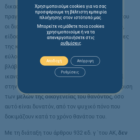
δικαστήριο η ευχέρεια, αφού εκτιμήσει τα
Χρησιμοποιούμε cookies για να σας
προσφέρουμε τη βέλτιστη εμπειρία
πραγματικά περιστατικά που θέτουν υπόψιν του
πλοήγησης στον ιστότοπό μας.
οι διάδικοι (βαθμός πταίσματος του υπόχρεου,
Μπορείτε να μάθετε ποια cookies
χρησιμοποιούμε ή να τα
είδος προσβολής κλπ) και με βάση τους κανόνες
απενεργοποιήσετε στις
ρυθμίσεις
.
της κοινής πείρας και λογικής, να επιδικάσει
εύλογη χρηματική ικανοποίηση λόγω ηθικής
Αποδοχή
Απόρριψη
βλάβης ή ψυχικής οδύνης. Η χρηματική
Ρυθμίσεις
ικανοποίηση λόγω ψυχικής οδύνης αποσκοπεί
στην ηθική παρηγοριά και την ψυχική ανακούφιση
των
μελών της οικογενείας του θανόντος
, όσο
αυτό είναι δυνατόν, από τον ψυχικό πόνο που
δοκιμάζουν κατά το χρόνο θανάτου του.
Με τη διάταξη του άρθρου 932 εδ. γ ΄του ΑΚ,
δεν