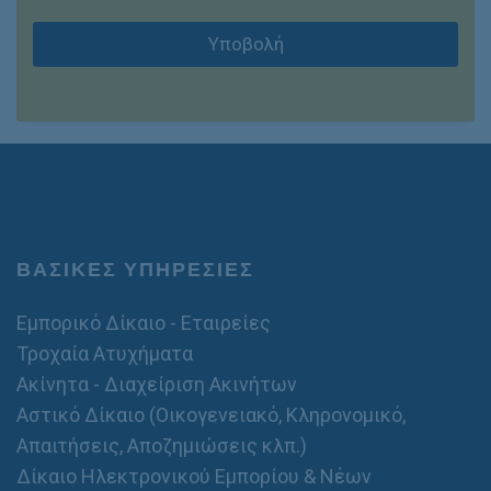
D
α
P
θ
Υποβολή
R
ε
*
ρ
ό
*
ΒΑΣΙΚΕΣ ΥΠΗΡΕΣΙΕΣ
Εμπορικό Δίκαιο - Εταιρείες
Τροχαία Ατυχήματα
Ακίνητα - Διαχείριση Ακινήτων
Αστικό Δίκαιο (Οικογενειακό, Κληρονομικό,
Απαιτήσεις, Αποζημιώσεις κλπ.)
Δίκαιο Ηλεκτρονικού Εμπορίου & Νέων