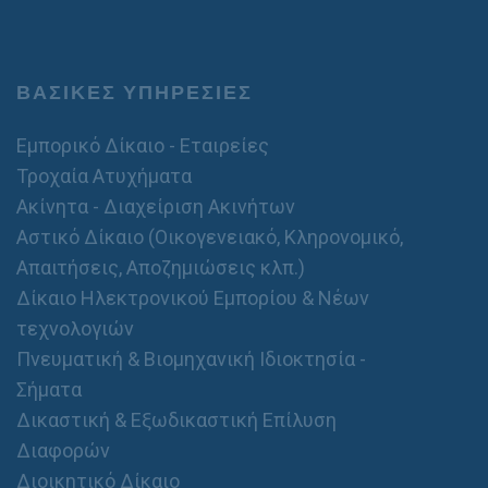
ι
ν
η
τ
ό
ΒΑΣΙΚΕΣ ΥΠΗΡΕΣΙΕΣ
/
σ
Εμπορικό Δίκαιο - Εταιρείες
τ
α
Τροχαία Ατυχήματα
θ
Ακίνητα - Διαχείριση Ακινήτων
ε
ρ
Αστικό Δίκαιο (Οικογενειακό, Κληρονομικό,
ό
Απαιτήσεις, Αποζημιώσεις κλπ.)
Δίκαιο Ηλεκτρονικού Εμπορίου & Νέων
τεχνολογιών
Πνευματική & Βιομηχανική Ιδιοκτησία -
Σήματα
Δικαστική & Εξωδικαστική Επίλυση
Διαφορών
Διοικητικό Δίκαιο