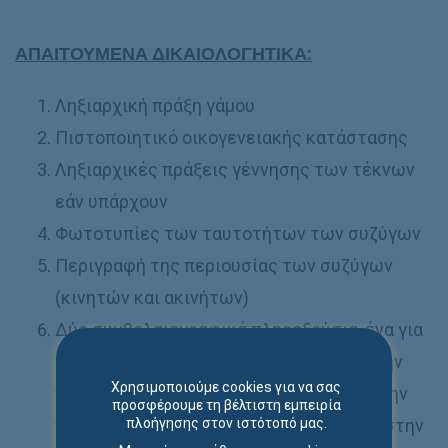
ΑΠΑΙΤΟΥΜΕΝΑ ΔΙΚΑΙΟΛΟΓΗΤΙΚΑ:
Ληξιαρχική πράξη γάμου
Πιστοποιητικό οικογενειακής κατάστασης
Ληξιαρχικές πράξεις γέννησης των τέκνων
εάν υπάρχουν
Φωτοτυπίες των ταυτοτήτων των συζύγων
Περιγραφή της περιουσίας των συζύγων
(κινητών και ακινήτων)
Δύο συμβολαιογραφικά πληρεξούσια, ένα για
τον κάθε δικηγόρο των δύο συζύγων, στην
Χρησιμοποιούμε cookies για να σας
περίπτωση που τα μέρη δεν επιθυμούν την
προσφέρουμε τη βέλτιστη εμπειρία
προσωπική τους παρουσία και εμπλοκή στην
πλοήγησης στον ιστότοπό μας.