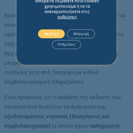
Μπορείτε να μάθετε ποια cookies
διαδικασία του διαζυγίου.
χρησιμοποιούμε ή να τα
απενεργοποιήσετε στις
Κατόπιν της έκδοσης του διαζυγίου, θα πρέπει να
ρυθμίσεις
.
γίνουν ορισμένες ακόμα ενέργειες όπως η
προσκόμιση της συμβολαιογραφικής πράξης στο
Αποδοχή
Απόρριψη
Ληξιαρχείο καθώς και κατά περίπτωση στην
Ρυθμίσεις
Αρχιεπισκοπή για τη λύση του γάμου, οι οποίες
μπορεί να γίνουν είτε από κάποιον από τους
συζύγους είτε από δικηγόρο με ειδικό
συμβολαιογραφικό πληρεξούσιο.
Είναι προφανές, ότι η ανάθεση της έκδοσης του
συναινετικού διαζυγίου σε έμπειρους και
εξειδικευμένους νομικούς (δικηγόρους και
συμβολαιογράφο)
οι οποίοι έχουν
καθημερινή