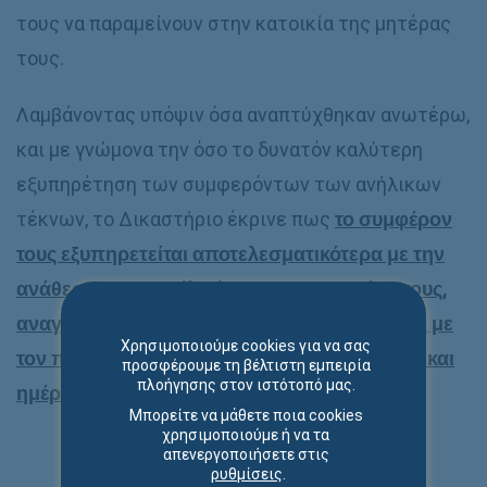
τους να παραμείνουν στην κατοικία της μητέρας
τους.
Λαμβάνοντας υπόψιν όσα αναπτύχθηκαν ανωτέρω,
και με γνώμονα την όσο το δυνατόν καλύτερη
εξυπηρέτηση των συμφερόντων των ανήλικων
τέκνων, το Δικαστήριο έκρινε πως
το συμφέρον
τους εξυπηρετείται αποτελεσματικότερα με την
ανάθεση της επιμέλειάς τους στην μητέρα τους,
αναγνωρίζοντας δικαίωμα επικοινωνίας τους με
Χρησιμοποιούμε cookies για να σας
τον πατέρα/αιτούντα σε συγκεκριμένες ώρες και
προσφέρουμε τη βέλτιστη εμπειρία
πλοήγησης στον ιστότοπό μας.
ημέρες τις εβδομάδας.
Μπορείτε να μάθετε ποια cookies
χρησιμοποιούμε ή να τα
απενεργοποιήσετε στις
ρυθμίσεις
.