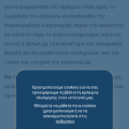
για να αποφασισθεί ότι πράγματι είναι προς το
συμφέρον του ανηλίκου να αποποιηθεί της
συγκεκριμένης κληρονομίας, πέραν του γεγονότος
ότι κατά το νόμο, το ανήλικο κληρονομεί πάντοτε
ούτως ή άλλως με το ευεργέτημα της απογραφής,
δηλαδή δεν θα κληθεί ποτέ να πληρώσει από την
τσέπη του για χρέη της κληρονομιάς.
Με τον τρόπο αυτόν ένα ανήλικο παιδί αποφεύγει
να λάβει μία κληρονομία η οποία έχει παθητικό και
Χρησιμοποιούμε cookies για να σας
προσφέρουμε τη βέλτιστη εμπειρία
όχι ενεργητικό.
πλοήγησης στον ιστότοπό μας.
Μπορείτε να μάθετε ποια cookies
χρησιμοποιούμε ή να τα
απενεργοποιήσετε στις
ρυθμίσεις
.