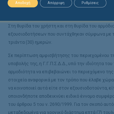
Αποδοχή
Απόρριψη
Ρυθμίσεις
εξουσιοδότησης. Η ηλεκτρονική εξουσιοδότηση, 
έγγραφο, συνιστά έγγραφο βέβαιης χρονολογίας.
Στη θυρίδα του χρήστη και στη θυρίδα του αρμόδ
εξουσιοδοτήσεων που συντάχθηκαν σύμφωνα με τι
τριάντα (30) ημερών.
Σε περίπτωση αμφισβήτησης του περιεχομένου τ
υποβολής της, η Γ.Γ.Π.Σ.Δ.Δ., υπό την ιδιότητα το
αρμοδιότητα να επιβεβαιώνει το περιεχόμενο της
στοιχεία αναφορικά με τον τρόπο που έλαβε χώρα
να κοινοποιεί αυτά είτε στον εξουσιοδοτούντα, ε
οποιονδήποτε αποδεικνύει ειδικό έννομο συμφέρον
του άρθρου 5 του ν. 2690/1999. Για τον σκοπό αυτό,
μεταδεδομένα για χρονικό διάστημα επτά (7) του