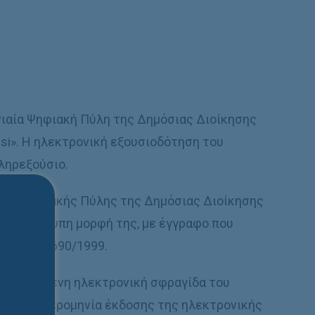
νιαία Ψηφιακή Πύλη της Δημόσιας Διοίκησης
si». Η ηλεκτρονική εξουσιοδότηση του
ληρεξούσιο.
ίας Ψηφιακής Πύλης της Δημόσιας Διοίκησης
ι στην έντυπη μορφή της, με έγγραφο που
 του ν. 2690/1999.
 εγκεκριμένη ηλεκτρονική σφραγίδα του
 στην ημερομηνία έκδοσης της ηλεκτρονικής