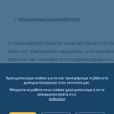
Ηλεκτρονική εξουσιοδότηση
Η εξουσιοδότηση δύναται να καταρτίζεται στην Ε
μέσω της ηλεκτρονικής εφαρμογής «e-Exousiodoti
παρόντος δεν υποκαθιστά το συμβολαιογραφικό π
Η εξουσιοδότηση που συντάσσεται μέσω της Ενια
Χρησιμοποιούμε cookies για να σας προσφέρουμε τη βέλτιστη
έχει την ίδια ισχύ, τόσο στην ηλεκτρονική όσο κα
εμπειρία πλοήγησης στον ιστότοπό μας.
φέρει βεβαίωση γνήσιου υπογραφής του άρθρου 11
Μπορείτε να μάθετε ποια cookies χρησιμοποιούμε ή να τα
απενεργοποιήσετε στις
ρυθμίσεις
.
Η ημερομηνία που αναγράφεται στην προηγμένη ή
Υπουργείου Ψηφιακής Διακυβέρνησης αντιστοιχεί