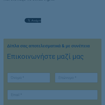
Δίπλα σας αποτελεσματικά & με συνέπεια
Επικοινωνήστε μαζί μας
Ο
ν
ο
First
Last
μ
E
/
m
ν
a
υ