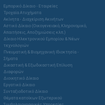
μ
α
Εμπορικό Δίκαιο - Εταιρείες
Ο
Τροχαία Ατυχήματα
ν
Ακίνητα - Διαχείριση Ακινήτων
ο
μ
Αστικό Δίκαιο (Οικογενειακό, Κληρονομικό,
/
Απαιτήσεις, Αποζημιώσεις κλπ.)
ν
υ
Δίκαιο Ηλεκτρονικού Εμπορίου & Νέων
μ
τεχνολογιών
ο
Πνευματική & Βιομηχανική Ιδιοκτησία -
Σήματα
Δικαστική & Εξωδικαστική Επίλυση
Διαφορών
Διοικητικό Δίκαιο
Εργατικό Δίκαιο
Συνταξιοδοτικό Δίκαιο
Θέματα κατοίκων Εξωτερικού
Συμβολαιογραφικές Υπηρεσίες