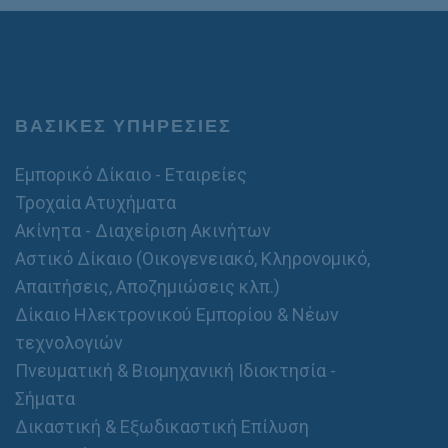
σ
υ
τ
μ
α
ο
θ
ε
ρ
ό
ΒΑΣΙΚΕΣ ΥΠΗΡΕΣΙΕΣ
*
Εμπορικό Δίκαιο - Εταιρείες
Τροχαία Ατυχήματα
Ακίνητα - Διαχείριση Ακινήτων
Αστικό Δίκαιο (Οικογενειακό, Κληρονομικό,
Απαιτήσεις, Αποζημιώσεις κλπ.)
Δίκαιο Ηλεκτρονικού Εμπορίου & Νέων
τεχνολογιών
Πνευματική & Βιομηχανική Ιδιοκτησία -
Σήματα
Δικαστική & Εξωδικαστική Επίλυση