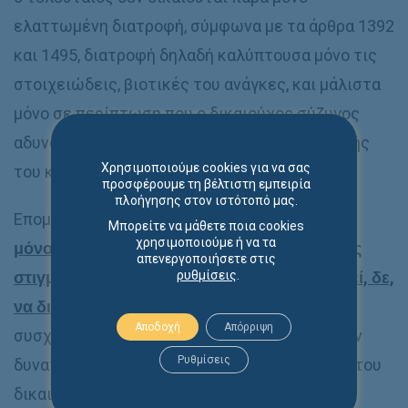
ελαττωμένη διατροφή, σύμφωνα με τα άρθρα 1392
και 1495, διατροφή δηλαδή καλύπτουσα μόνο τις
στοιχειώδεις, βιοτικές του ανάγκες, και μάλιστα
μόνο σε περίπτωση που ο δικαιούχος σύζυγος
αδυνατεί αποδεδειγμένα λόγω της οικονομικής
Χρησιμοποιούμε cookies για να σας
του κατάστασης να τις καλύψει.
προσφέρουμε τη βέλτιστη εμπειρία
πλοήγησης στον ιστότοπό μας.
Επομένως,
η αξίωση διατροφής δεν γεννάται
Μπορείτε να μάθετε ποια cookies
χρησιμοποιούμε ή να τα
μόνο με την έκδοση του διαζυγίου, αλλά αφής
απενεργοποιήσετε στις
ρυθμίσεις
.
στιγμής διακοπεί η έγγαμη συμβίωση, μπορεί, δε,
να διεκδικηθεί και δικαστικά.
Μάλιστα, η μη
Αποδοχή
Απόρριψη
συσχέτιση της αξίωσης προς διατροφή με την
Ρυθμίσεις
δυνατότητα κάλυψης των βιοτικών αναγκών του
δικαιούχου την καθιστά ένα δικαίωμα με