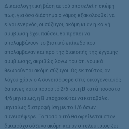
Δικαιολογητική βάση αυτού αποτελεί η σκέψη
πως, για όσο διάστημα ο γάμος εξακολουθεί να
είναι ενεργός, οι σύζυγοι, ακόμη κι αν η κοινή
συμβίωση έχει παύσει, θα πρέπει να
απολαμβάνουν το βιοτικό επίπεδο που
απολάμβαναν και προ της διακοπής της έγγαμης
συμβίωσης, ακριβώς λόγω του ότι νομικά
θεωρούνται ακόμη σύζυγοι. Ως εκ τούτου, αν
λόγου χάριν ο Α συνεισέφερε στις οικογενειακές
δαπάνες κατά ποσοστό 2/6 και η Β κατά ποσοστό
4/6 μηνιαίως, η Β υποχρεούται να καταβάλει
μηνιαίως διατροφή ίση με το 1/6 όσων
συνεισέφερε. Το ποσό αυτό θα οφείλεται στον
δικαιούχο σύζυγο ακόμη και αν ο τελευταίος ζει