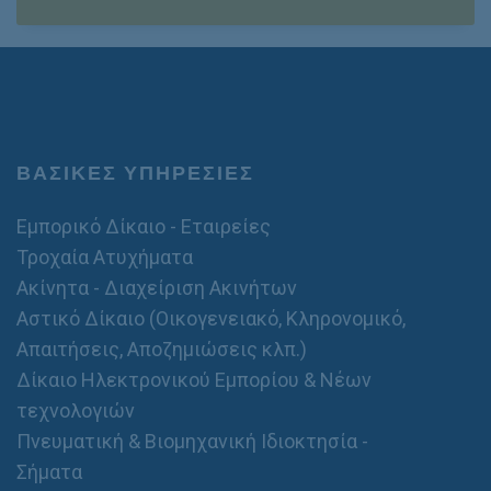
ό
m
*
/
a
σ
i
τ
l
α
θ
ε
ρ
ό
ΒΑΣΙΚΕΣ ΥΠΗΡΕΣΙΕΣ
Εμπορικό Δίκαιο - Εταιρείες
Τροχαία Ατυχήματα
Ακίνητα - Διαχείριση Ακινήτων
Αστικό Δίκαιο (Οικογενειακό, Κληρονομικό,
Απαιτήσεις, Αποζημιώσεις κλπ.)
Δίκαιο Ηλεκτρονικού Εμπορίου & Νέων
τεχνολογιών
Πνευματική & Βιομηχανική Ιδιοκτησία -
Σήματα