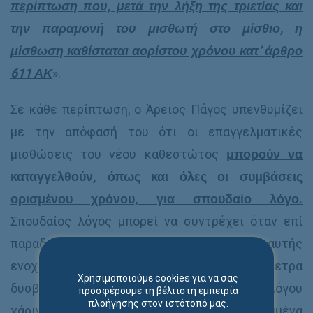
περίπτωση που, μετά την λήξη της τριετίας και
την παραμονή του μισθωτή στο μίσθιο, η
μίσθωση καθίσταται αορίστου χρόνου κατ’ άρθρο
611 ΑΚ
».
Σε κάθε περίπτωση, ο Άρειος Πάγος υπενθυμίζει
με την απόφασή του ότι οι επαγγελματικές
μισθώσεις του νέου καθεστώτος
μπορούν να
καταγγελθούν, όπως και όλες οι συμβάσεις
ορισμένου χρόνου, για σπουδαίο λόγο.
Σπουδαίος λόγος μπορεί να συντρέχει όταν επί
παραδείγματι η συνέχιση της διαρκούς αυτής
ενοχικής σχέσεως γίνεται υπέρμετρα
Χρησιμοποιούμε cookies για να σας
δυσβάστακτη για τα μέρη, σε περίπτωση λόγου
προσφέρουμε τη βέλτιστη εμπειρία
πλοήγησης στον ιστότοπό μας.
χάριν που ο μισθωτής προβαίνει επανειλημμένα