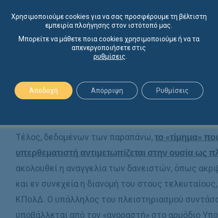
ικανοποίηση χρηματικών απαιτήσεων.
Χρησιμοποιούμε cookies για να σας προσφέρουμε τη βέλτιστη
εμπειρία πλοήγησης στον ιστότοπό μας.
Έτσι,
ο «αγοραστής» του ακινήτου λαμβάνει θέση
Μπορείτε να μάθετε ποια cookies χρησιμοποιούμε ή να τα
απενεργοποιήσετε στις
αναγνωρίζονται στο πρόσωπό του όλα τα δικαιώμ
ρυθμίσεις
.
και των αντίστοιχων άρθρων του Κώδικα Πολιτική
των υφιστάμενων βαρών με την καταβολή του τιμ
Αποδοχή
Απόρριψη
Ρυθμίσεις
έκθεσης από τον υπάλληλο του πλειστηριασμού, 
μίσθωσης κλπ.
Τέλος, δεδομένων των παραπάνω,
το «τίμημα» πο
υπερθεματιστή αντιμετωπίζεται στην ουσία ως π
ακολουθεί η αναγγελία των δανειστών, όπως ακρι
και εν συνεχεία η διανομή του στους τελευταίους
ΚΠολΔ. Ο υπάλληλος του πλειστηριασμού συντάσσ
υποβάλλεται από τον «αγοραστή» στο αρμόδιο Υπ