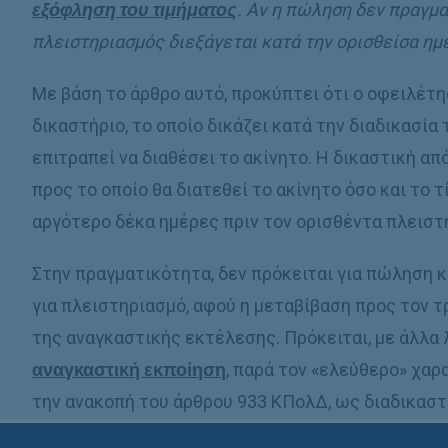
εξόφληση του τιμήματος
. Αν η πώληση δεν πραγμα
πλειστηριασμός διεξάγεται κατά την ορισθείσα ημ
Με βάση το άρθρο αυτό, προκύπτει ότι ο οφειλέτη
δικαστήριο, το οποίο δικάζει κατά την διαδικασία
επιτραπεί να διαθέσει το ακίνητο. Η δικαστική α
προς το οποίο θα διατεθεί το ακίνητο όσο και το τί
αργότερο δέκα ημέρες πριν τον ορισθέντα πλειστ
Στην πραγματικότητα, δεν πρόκειται για πώληση κ
για πλειστηριασμό, αφού η μεταβίβαση προς τον τ
της αναγκαστικής εκτέλεσης. Πρόκειται, με άλλα λ
αναγκαστική εκποίηση
, παρά τον «ελεύθερο» χαρ
την ανακοπή του άρθρου 933 ΚΠολΔ, ως διαδικασ
εκτέλεσης, και μάλιστα ως η τελευταία πράξη της