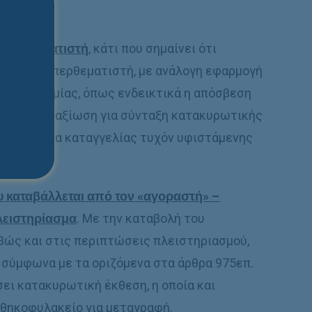
 υπερθεματιστή
, κάτι που σημαίνει ότι
ατα του υπερθεματιστή, με ανάλογη εφαρμογή
ς Δικονομίας, όπως ενδεικτικά η απόσβεση
ήματος, η αξίωση για σύνταξη κατακυρωτικής
το δικαίωμα καταγγελίας τυχόν υφιστάμενης
υ καταβάλλεται από τον «αγοραστή» –
λειστηρίασμα
. Με την καταβολή του
βώς και στις περιπτώσεις πλειστηριασμού,
, σύμφωνα με τα οριζόμενα στα άρθρα 975επ.
ει κατακυρωτική έκθεση, η οποία και
οθηκοφυλακείο για μεταγραφή.