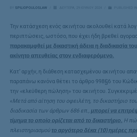
BY
SPILIOPOULOSLAW
/
ΔΕΥΤΈΡΑ, 29 ΙΟΥΛΊΟΥ 2024
/
PUBLISHED I
Την κατάσχεση ενός ακινήτου ακολουθεί κατά λογ
περιπτώσεις, ωστόσο, που έχει ήδη βρεθεί αγορασ
παρακαμφθεί με δικαστική άδεια η διαδικασία του
ακίνητο απευθείας στον ενδιαφερόμενο.
Κατ’ αρχήν, η διάθεση κατασχεμένου ακινήτου απα
παραπάνω κανόνα θέτει το άρθρο 998§6 του Κώδικ
την «ελεύθερη πώληση» του ακινήτου. Συγκεκριμέν
«
Μετά από αίτηση του οφειλέτη, το δικαστήριο του
διαδικασία των άρθρων 686 επ.,
μπορεί να επιτρέ
τίμημα το οποίο ορίζεται από το δικαστήριο.
Η πώλ
πλειστηριασμού
το αργότερο δέκα (10) ημέρες πρ