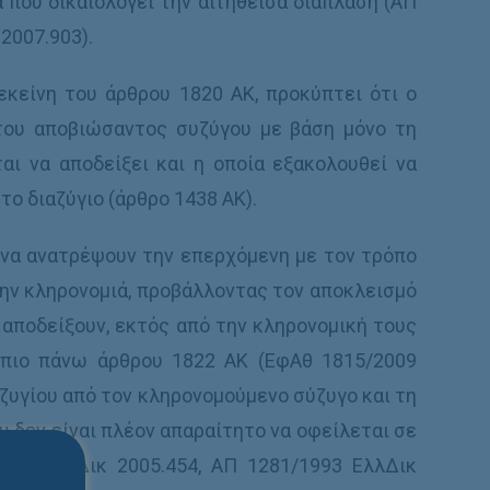
α που δικαιολογεί την αιτηθείσα διάπλαση (ΑΠ
2007.903).
κείνη του άρθρου 1820 ΑΚ, προκύπτει ότι ο
 του αποβιώσαντος συζύγου με βάση μόνο τη
ται να αποδείξει και η οποία εξακολουθεί να
το διαζύγιο (άρθρο 1438 ΑΚ).
 να ανατρέψουν την επερχόμενη με τον τρόπο
την κληρονομιά, προβάλλοντας τον αποκλεισμό
ι αποδείξουν, εκτός από την κληρονομική τους
 πιο πάνω άρθρου 1822 ΑΚ (ΕφΑθ 1815/2009
αζυγίου από τον κληρονομούμενο σύζυγο και τη
υ δεν είναι πλέον απαραίτητο να οφείλεται σε
2004 ΕλλΔικ 2005.454, ΑΠ 1281/1993 ΕλλΔικ