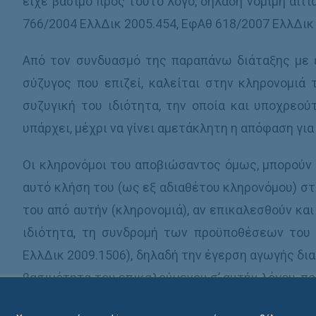
είχε βάσιμο προς τούτο λόγο, δηλαδή νόμιμη αιτί
766/2004 ΕλλΔικ 2005.454, ΕφΑθ 618/2007 ΕλλΔικ 
Από τον συνδυασμό της παραπάνω διάταξης με ε
σύζυγος που επιζεί, καλείται στην κληρονομιά
συζυγική του ιδιότητα, την οποία και υποχρεού
υπάρχει, μέχρι να γίνει αμετάκλητη η απόφαση για 
Οι κληρονόμοι του αποβιώσαντος όμως, μπορούν
αυτό κλήση του (ως εξ αδιαθέτου κληρονόμου) σ
του από αυτήν (κληρονομιά), αν επικαλεσθούν κα
ιδιότητα, τη συνδρομή των προϋποθέσεων του
ΕλλΔικ 2009.1506), δηλαδή την έγερση αγωγής δι
βασιμότητα του επικαλούμενου σ’ αυτήν λόγου, πο
υπαιτιότητα του συζύγου που επιζεί (ΑΠ 766/