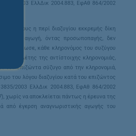
θ 3835/2003 ΕλλΔικ 2004.883, ΕφΑθ 864/2002
.
υς συζύγους η περί διαζυγίου εκκρεμής δίκη
ιαζυγίου αγωγή, όντας προσωποπαγής, δεν
που απεβίωσε, κάθε κληρονόμος του συζύγου
ιος οφειλέτης της αντίστοιχης κληρονομιάς,
ι τον επιζώντα σύζυγο από την κληρονομιά,
άσιμο του λόγου διαζυγίου κατά του επιζώντος
 3835/2003 ΕλλΔικ 2004.883, ΕφΑθ 864/2002
7), χωρίς να αποκλείεται πάντως η έρευνα της
ετά από έγερση αναγνωριστικής αγωγής του