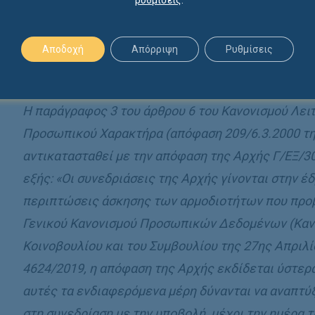
ρυθμίσεις
.
Αναλυτικότερα, η παράγραφος 3 του άρθρου 6 του
αντικαθίσταται με την εξής διάταξη:
Αποδοχή
Απόρριψη
Ρυθμίσεις
«Άρθρο µόνο
Η παράγραφος 3 του άρθρου 6 του Κανονισµού Λε
Προσωπικού Χαρακτήρα (απόφαση 209/6.3.2000 της
αντικατασταθεί µε την απόφαση της Αρχής Γ/ΕΞ/30
εξής: «Οι συνεδριάσεις της Αρχής γίνονται στην έδ
περιπτώσεις άσκησης των αρµοδιοτήτων που προβλέ
Γενικού Κανονισµού Προσωπικών ∆εδοµένων (Κανο
Κοινοβουλίου και του Συµβουλίου της 27ης Απριλίου
4624/2019, η απόφαση της Αρχής εκδίδεται ύστερ
αυτές τα ενδιαφερόµενα µέρη δύνανται να αναπτύ
στη συνεδρίαση µε την υποβολή, µέχρι την ηµέρα τ