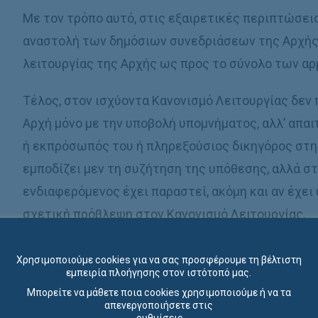
Με τον τρόπο αυτό, στις εξαιρετικές περιπτώσει
αναστολή των δηµόσιων συνεδριάσεων της Αρχής,
λειτουργίας της Αρχής ως προς το σύνολο των αρ
Τέλος, στον ισχύοντα Κανονισµό Λειτουργίας δε
Αρχή µόνο µε την υποβολή υποµνήµατος, αλλ’ απαι
ή εκπρόσωπός του ή πληρεξούσιος δικηγόρος στη
εµποδίζει µεν τη συζήτηση της υπόθεσης, αλλά σ
ενδιαφερόµενος έχει παραστεί, ακόµη και αν έχει
σχετική πρόβλεψη στον Κανονισµό Λειτουργίας.
Είναι σκόπιµο, εποµένως, να εισαχθεί ρύθµιση, σ
Χρησιμοποιούμε cookies για να σας προσφέρουμε τη βέλτιστη
θεωρείται ότι παρέστη στη σχετική συνεδρίαση 
εμπειρία πλοήγησης στον ιστότοπό μας.
Μπορείτε να μάθετε ποια cookies χρησιμοποιούμε ή να τα
ηµέρα της συνεδρίασης της Αρχής.
απενεργοποιήσετε στις