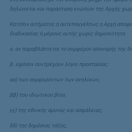
δηλώνεται και παράσταση ενώπιον της Αρχής χωρί
Κατόπιν αιτήµατος ή αυτεπαγγέλτως η Αρχή αποφα
διαδικασίας ή µέρους αυτής χωρίς δηµοσιότητα
α. αν παραβλάπτεται το συµφέρον απονοµής της δι
β. εφόσον συντρέχουν λόγοι προστασίας:
αα) των συµφερόντων των ανηλίκων,
ββ) του ιδιωτικού βίου,
γγ) της εθνικής άµυνας και ασφάλειας,
δδ) της δηµόσιας τάξης,