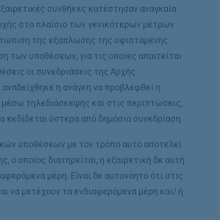
εξαιρετικές συνθήκες κατέστησαν αναγκαία
ρχής στο πλαίσιο των γενικότερων µέτρων
µετώπιση της εξάπλωσης της υφιστάµενης
ση των υποθέσεων, για τις οποίες απαιτείται
θέσεις οι συνεδριάσεις της Αρχής
 αναδείχθηκε η ανάγκη να προβλεφθεί η
 µέσω τηλεδιάσκεψης και στις περιπτώσεις,
να εκδίδεται ύστερα από δηµόσια συνεδρίαση.
ικών υποθέσεων µε τον τρόπο αυτό αποτελεί
, ο οποίος διατηρείται, η εξαιρετική δε αυτή
ιαφερόµενα µέρη. Είναι δε αυτονόητο ότι στις
ι να µετέχουν τα ενδιαφερόµενα µέρη και/ ή