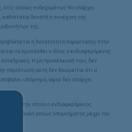
ς, στις οποίες ενδεχοµένως θα υπάρχει
 καθίσταται δυνατή η συνέχιση της
µοδιοτήτων της.
ν προβλέπεται η δυνατότητα παράστασης στην
τείται να προσέλθει ο ίδιος ο ενδιαφερόµενος
 συνεδρίαση. Η µη προσέλευσή τους δεν
την περίπτωση αυτή δεν θεωρείται ότι ο
 υποβάλει υπόµνηµα, αφού δεν υπάρχει
ύµφωνα µε την οποία ο ενδιαφερόµενος
µε την υποβολή απλώς υποµνήµατος µέχρι την