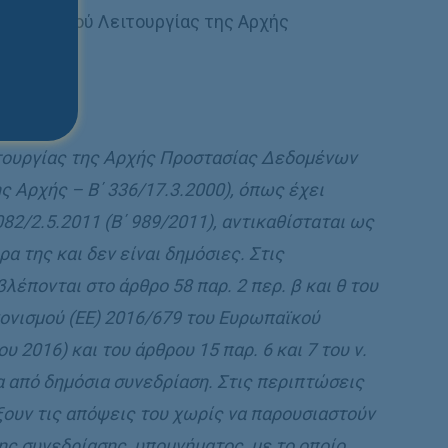
 Κανονισµού Λειτουργίας της Αρχής
ιτουργίας της Αρχής Προστασίας ∆εδοµένων
 Αρχής – Β΄ 336/17.3.2000), όπως έχει
82/2.5.2011 (Β΄ 989/2011), αντικαθίσταται ως
ρα της και δεν είναι δηµόσιες. Στις
πονται στο άρθρο 58 παρ. 2 περ. β και θ του
νισµού (ΕΕ) 2016/679 του Ευρωπαϊκού
 2016) και του άρθρου 15 παρ. 6 και 7 του ν.
α από δηµόσια συνεδρίαση. Στις περιπτώσεις
ξουν τις απόψεις του χωρίς να παρουσιαστούν
ης συνεδρίασης, υποµνήµατος, µε το οποίο