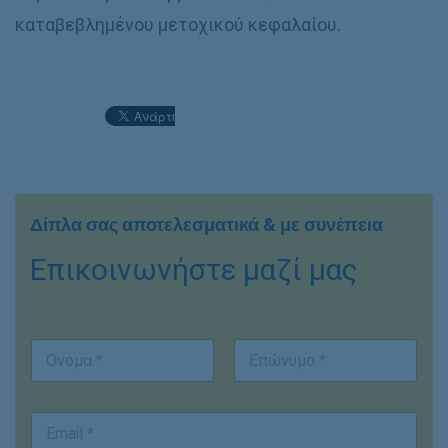
καταβεβλημένου μετοχικού κεφαλαίου.
Δίπλα σας αποτελεσματικά & με συνέπεια
Επικοινωνήστε μαζί μας
*
Ο
*
ν
E
ο
m
First
Last
μ
a
E
/
i
m
ν
l