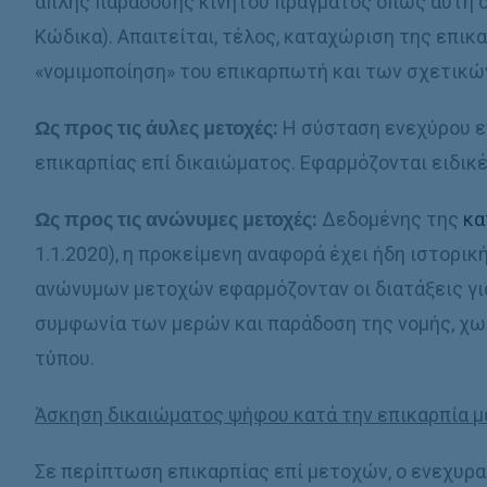
απλής παράδοσης κινητού πράγματος όπως αυτή ο
Κώδικα). Απαιτείται, τέλος, καταχώριση της επικ
«νομιμοποίηση» του επικαρπωτή και των σχετικών
Ως προς τις άυλες μετοχές:
Η σύσταση ενεχύρου 
επικαρπίας επί δικαιώματος. Εφαρμόζονται ειδικέ
Ως προς τις ανώνυμες μετοχές:
Δεδομένης της
κα
1.1.2020), η προκείμενη αναφορά έχει ήδη ιστορική
ανώνυμων μετοχών εφαρμόζονταν οι διατάξεις για
συμφωνία των μερών και παράδοση της νομής, χ
τύπου.
Άσκηση δικαιώματος ψήφου κατά την επικαρπία 
Σε περίπτωση επικαρπίας επί μετοχών, ο ενεχυρα