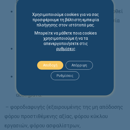
δεν έχει εγκύρως παραιτηθεί)
Η επιχείρηση για την οποία έχει ήδη εκδοθεί
Χρησιμοποιούμε cookies για να σας
προσφέρουμε τη βέλτιστη εμπειρία
δικαστική απόφαση με βάση την διαδικασία
πλοήγησης στον ιστότοπό μας.
του άρθρου 62 του Ν. 4307/2014 ή του
Μπορείτε να μάθετε ποια cookies
χρησιμοποιούμε ή να τα
Πτωχευτικού Κώδικα
απενεργοποιήσετε στις
Η επιχείρηση που έχει κάνει διακοπή
ρυθμίσεις
.
δραστηριότητας ή τελεί σε λύση ή
Αποδοχή
Απόρριψη
εκκαθάριση.
Η επιχείρηση που έχει αμετάκλητα
Ρυθμίσεις
καταδικασθεί για τα ακόλουθα ποινικά
αδικήματα:
– φοροδιαφυγής (εξαιρουμένης της μη απόδοσης
φόρου προστιθέμενης αξίας, φόρου κύκλου
εργασιών, φόρου ασφαλίστρων,