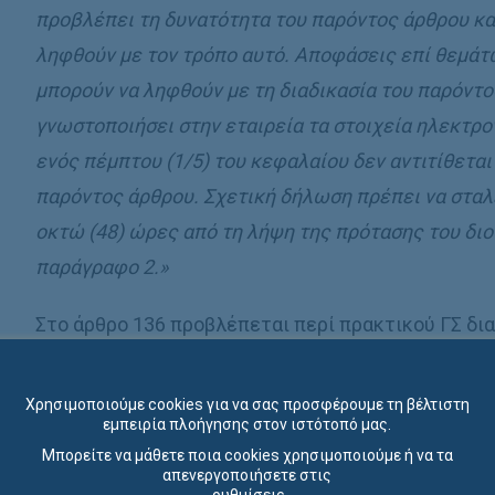
προβλέπει τη δυνατότητα του παρόντος άρθρου κα
ληφθούν με τον τρόπο αυτό. Αποφάσεις επί θεμάτ
μπορούν να ληφθούν με τη διαδικασία του παρόντος
γνωστοποιήσει στην εταιρεία τα στοιχεία ηλεκτρο
ενός πέμπτου (1/5) του κεφαλαίου δεν αντιτίθεται
παρόντος άρθρου. Σχετική δήλωση πρέπει να σταλε
οκτώ (48) ώρες από τη λήψη της πρότασης του δι
παράγραφο 2.»
Στο άρθρο 136 προβλέπεται περί πρακτικού ΓΣ δ
ότι:
«1. Στις εταιρείες των οποίων οι μετοχές δεν
κατάρτιση και υπογραφή πρακτικού από όλους το
Χρησιμοποιούμε cookies για να σας προσφέρουμε τη βέλτιστη
εμπειρία πλοήγησης στον ιστότοπό μας.
ισχύει ως απόφαση της γενικής συνέλευσης. Η ρύθμι
Μπορείτε να μάθετε ποια cookies χρησιμοποιούμε ή να τα
αντιπρόσωποί τους συμφωνούν να αποτυπωθεί πλ
απενεργοποιήσετε στις