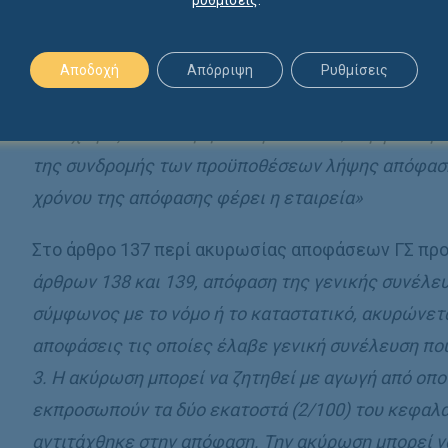
ρυθμίσεις
.
συνέλευση. Το σχετικό πρακτικό υπογράφεται από
μειοψηφούντων. […] 2. Οι υπογραφές των μετόχω
αντικαθίστανται με ανταλλαγή μηνυμάτων με ηλεκτ
Αποδοχή
Απόρριψη
Ρυθμίσεις
ηλεκτρονικά μέσα, αν τούτο προβλέπεται στο κατασ
καταχωρίζεται στο βιβλίο πρακτικών, σύμφωνα με 
της συνδρομής των προϋποθέσεων λήψης απόφασης
χρόνου της απόφασης φέρει η εταιρεία»
Στο άρθρο 137 περί ακυρωσίας αποφάσεων ΓΣ προ
άρθρων 138 και 139, απόφαση της γενικής συνέλευ
σύμφωνος με το νόμο ή το καταστατικό, ακυρώνεται 
αποφάσεις τις οποίες έλαβε γενική συνέλευση που 
3. Η ακύρωση μπορεί να ζητηθεί με αγωγή από οπ
εκπροσωπούν τα δύο εκατοστά (2/100) του κεφαλα
αντιτάχθηκε στην απόφαση. Την ακύρωση μπορεί να