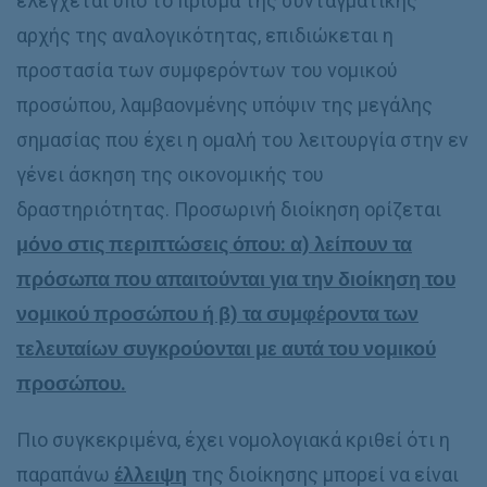
ελέγχεται υπό το πρίσμα της συνταγματικής
αρχής της αναλογικότητας, επιδιώκεται η
προστασία των συμφερόντων του νομικού
προσώπου, λαμβαονμένης υπόψιν της μεγάλης
σημασίας που έχει η ομαλή του λειτουργία στην εν
γένει άσκηση της οικονομικής του
δραστηριότητας. Προσωρινή διοίκηση ορίζεται
μόνο στις περιπτώσεις όπου: α) λείπουν τα
πρόσωπα που απαιτούνται για την διοίκηση του
νομικού προσώπου ή β) τα συμφέροντα των
τελευταίων συγκρούονται με αυτά του νομικού
προσώπου.
Πιο συγκεκριμένα, έχει νομολογιακά κριθεί ότι η
παραπάνω
έλλειψη
της διοίκησης μπορεί να είναι