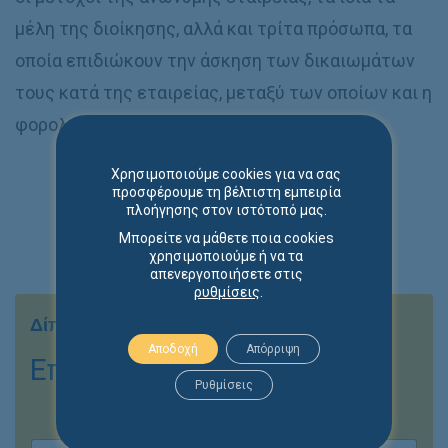
μέλη της διοίκησης, αλλά και τρίτα πρόσωπα, τα
οποία επιδιώκουν την άσκηση των δικαιωμάτων
τους κατά της εταιρείας, μεταξύ των οποίων και η
φορολογική αρχή.
Χρησιμοποιούμε cookies για να σας
προσφέρουμε τη βέλτιστη εμπειρία
πλοήγησης στον ιστότοπό μας.
Μπορείτε να μάθετε ποια cookies
χρησιμοποιούμε ή να τα
απενεργοποιήσετε στις
ρυθμίσεις
.
Δίπλα σας αποτελεσματικά & με συνέπεια
Αποδοχή
Απόρριψη
Επικοινωνήστε μαζί μας
Ρυθμίσεις
Ο