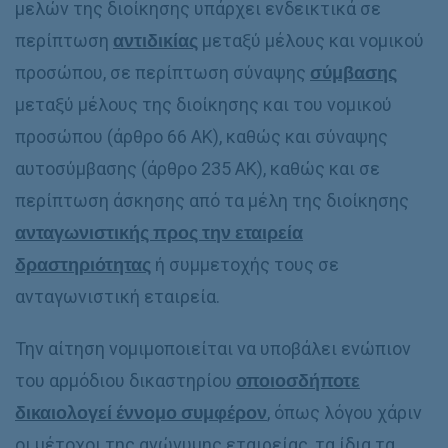
μελών της διοίκησης υπάρχει ενδεικτικά σε
περίπτωση
αντιδικίας
μεταξύ μέλους και νομικού
προσώπου, σε περίπτωση σύναψης
σύμβασης
μεταξύ μέλους της διοίκησης και του νομικού
προσώπου (άρθρο 66 ΑΚ), καθώς και σύναψης
αυτοσύμβασης (άρθρο 235 ΑΚ), καθώς και σε
περίπτωση άσκησης από τα μέλη της διοίκησης
ανταγωνιστικής προς την εταιρεία
δραστηριότητας
ή συμμετοχής τους σε
ανταγωνιστική εταιρεία.
Την αίτηση νομιμοποιείται να υποβάλει ενώπιον
του αρμόδιου δικαστηρίου
οποιοσδήποτε
δικαιολογεί έννομο συμφέρον
, όπως λόγου χάριν
οι μέτοχοι της ανώνυμης εταιρείας, τα ίδια τα