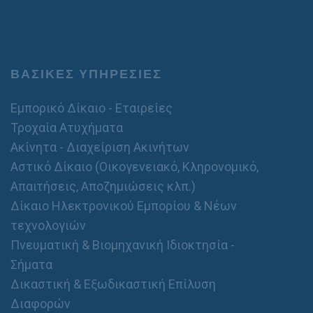
τ
ό
/
σ
τ
α
ΒΑΣΙΚΕΣ ΥΠΗΡΕΣΙΕΣ
θ
ε
Εμπορικό Δίκαιο - Εταιρείες
ρ
ό
Τροχαία Ατυχήματα
Ακίνητα - Διαχείριση Ακινήτων
Αστικό Δίκαιο (Οικογενειακό, Κληρονομικό,
Απαιτήσεις, Αποζημιώσεις κλπ.)
Δίκαιο Ηλεκτρονικού Εμπορίου & Νέων
τεχνολογιών
Πνευματική & Βιομηχανική Ιδιοκτησία -
Σήματα
Δικαστική & Εξωδικαστική Επίλυση
Διαφορών