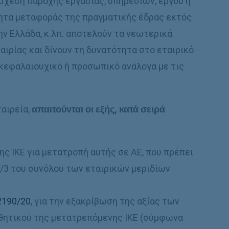
σχεση παροχής εργασίας, υπηρεσιών, έργου ή
ητα μεταφοράς της πραγματικής έδρας εκτός
ν Ελλάδα, κ.λπ. αποτελούν τα νεωτερικά
ιρίας και δίνουν τη δυνατότητα στο εταιρικό
κεφαλαιουχικό ή προσωπικό ανάλογα με τις
ταιρεία,
απαιτούνται οι εξής, κατά σειρά
ς IKE για μετατροπή αυτής σε AE, που πρέπει
2/3 του συνόλου των εταιρικών μεριδίων
2190/20
, για την εξακρίβωση της αξίας των
αθητικού της μετατρεπόμενης IKE (σύμφωνα