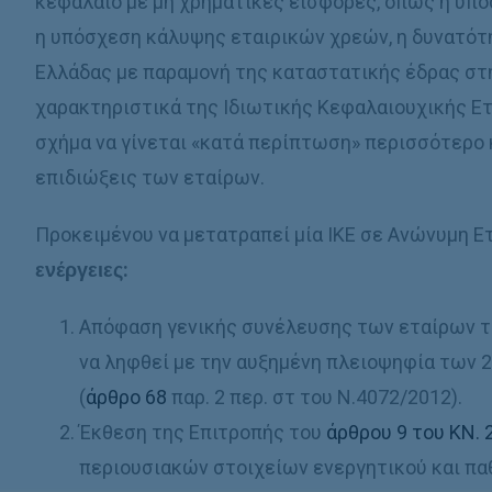
κεφάλαιο με μη χρηματικές εισφορές, όπως η υπό
η υπόσχεση κάλυψης εταιρικών χρεών, η δυνατότ
Ελλάδας με παραμονή της καταστατικής έδρας στη
χαρακτηριστικά της Ιδιωτικής Κεφαλαιουχικής Ετα
σχήμα να γίνεται «κατά περίπτωση» περισσότερο 
επιδιώξεις των εταίρων.
Προκειμένου να μετατραπεί μία IKE σε Ανώνυμη Ε
ενέργειες:
Απόφαση γενικής συνέλευσης των εταίρων τη
να ληφθεί με την αυξημένη πλειοψηφία των 
(
άρθρο 68
παρ. 2 περ. στ του Ν.4072/2012).
Έκθεση της Επιτροπής του
άρθρου 9 του KN. 
περιουσιακών στοιχείων ενεργητικού και π