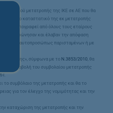
μφωνητικού μετατροπής της IKE σε AE που θα
λόκληρο το καταστατικό της εκ μετατροπής
λαιο θα υπογραφεί από όλους τους εταίρους
ς που συμφώνησαν και έλαβαν την απόφαση
υνέλευση (αυτοπροσώπως παρισταμένων ή με
Μιας Στάσης», σύμφωνα με το
Ν.3853/2010
, θα
για την υποβολή του συμβολαίου μετατροπής
MΗ.
ι το συμβόλαιο της μετατροπής και θα το
ειας για τον έλεγχο της νομιμότητας και την
 την καταχώριση της μετατροπής και την