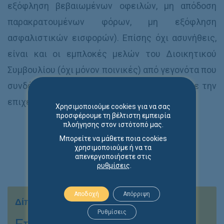
εξόφληση βεβαιωμένων οφειλών, μη απόδοση
παρακρατουμένων φόρων, μη εξόφληση
ασφαλιστικών εισφορών). Επίσης όχι ασυνήθεις,
είναι και οι εμπλοκές μελών του Διοικητικού
Συμβουλίου (όχι μόνον ποινικές) από γεγονότα που
συνδέονται (ή επιχειρείται να συνδεθούν) με την
επιχειρηματικότητα.
Χρησιμοποιούμε cookies για να σας
προσφέρουμε τη βέλτιστη εμπειρία
πλοήγησης στον ιστότοπό μας.
Μπορείτε να μάθετε ποια cookies
χρησιμοποιούμε ή να τα
απενεργοποιήσετε στις
ρυθμίσεις
.
Αποδοχή
Απόρριψη
Δίπλα σας αποτελεσματικά & με συνέπεια
Ρυθμίσεις