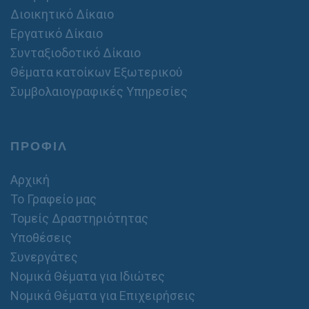
ό
Διοικητικό Δίκαιο
/
Εργατικό Δίκαιο
σ
τ
Συνταξιοδοτικό Δίκαιο
α
Θέματα κατοίκων Εξωτερικού
θ
ε
Συμβολαιογραφικές Υπηρεσίες
ρ
ό
ΠΡΟΦΙΛ
Αρχική
Το Γραφείο μας
Τομείς Δραστηριότητας
Υποθέσεις
Συνεργάτες
Νομικά Θέματα για Ιδιώτες
Νομικά Θέματα για Επιχειρήσεις