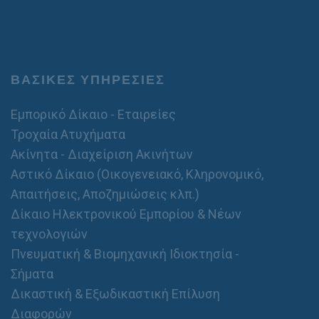
α
τ
θ
ό
ε
/
ρ
σ
ό
τ
Κ
α
ΒΑΣΙΚΕΣ ΥΠΗΡΕΣΙΕΣ
ι
θ
ν
ε
η
Εμπορικό Δίκαιο - Εταιρείες
ρ
τ
ό
Τροχαία Ατυχήματα
ό
Ακίνητα - Διαχείριση Ακινήτων
/
σ
Αστικό Δίκαιο (Οικογενειακό, Κληρονομικό,
τ
Απαιτήσεις, Αποζημιώσεις κλπ.)
α
θ
Δίκαιο Ηλεκτρονικού Εμπορίου & Νέων
ε
τεχνολογιών
ρ
ό
Πνευματική & Βιομηχανική Ιδιοκτησία -
Κ
Σήματα
ι
ν
Δικαστική & Εξωδικαστική Επίλυση
η
Διαφορών
τ